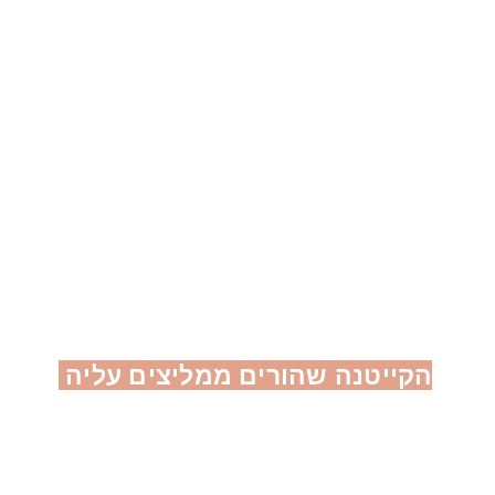
ת וניסיון
חלוקה לקבוצת גיל 
 ואהבה, ביצירת קיץ
מסיימי גן חובה- כיתה
 נשכח
שיון משרד החינוך
הקייטנה שהורים ממליצים עליה