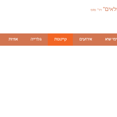
לאים"
דר' סוס
ימי שיא
אירועים
קייטנות
גלרייה
אודות
טנת ספורטיבי - הולמס פ
ראש העין 2026