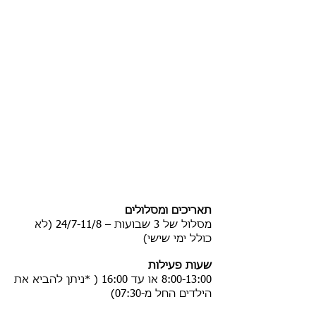
וממוזגים
פעילויות מגוונות
מתנפחים וימי בריכה, סדנאות יצירה,
מוזיקה וחשיבה מהנות, מופעים, ענפי
ספורט מגוונים ועוד המון אטרקציות
מדליקות..
מקצועיות וניסיון
ניסיון רב בניהול קייטנות
הקייטנה בעלת רשיון משרד החינוך
תאריכים ומסלולים
מסלול של 3 שבועות – 24/7-11/8 (לא
כולל ימי שישי)
שעות פעילות
8:00-13:00 או עד 16:00 ( *ניתן להביא את
הילדים החל מ-07:30)