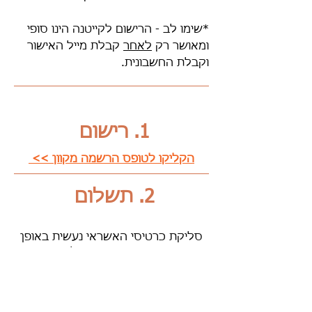
*שימו לב - הרישום לקייטנה הינו סופי
ומאושר רק
לאחר
קבלת מייל האישור
וקבלת החשבונית.
1. רישום
הקליקו לטופס הרשמה מקוון >>
2. תשלום
סליקת כרטיסי האשראי נעשית באופן
מאובטח ובאמצעות ספק סליקה מורשה
העומד בתקנים הנדרשים. אנו מכבדים
את כל כרטיסי האשראי
מלבד
דיינרס
ואמריקן אקספרס.